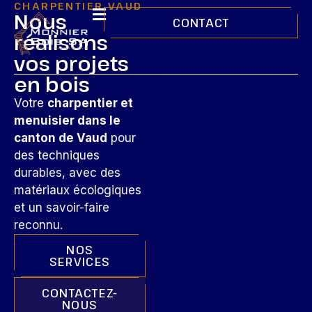
CHARPENTIER VAUD
Nous
CONTACT
réalisons
vos projets
en bois
Votre
charpentier et
menuisier dans le
canton de Vaud
pour
des techniques
durables, avec des
matériaux écologiques
et un savoir-faire
reconnu.
NOS
SERVICES
CONTACTEZ-
NOUS